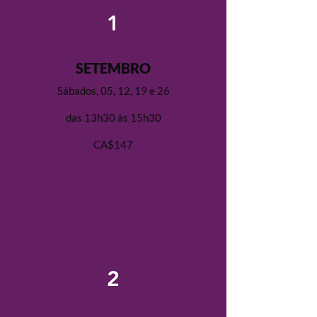
1
SETEMBRO
Sábados, 05, 12, 19 e 26
das 13h30 às 15h30
CA$147
2