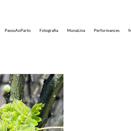
PassoAoParto
Fotografia
MunaLina
Performances
M