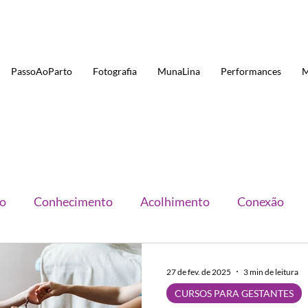
PassoAoParto
Fotografia
MunaLina
Performances
M
o
Conhecimento
Acolhimento
Conexão
27 de fev. de 2025
3 min de leitura
CURSOS PARA GESTANTES